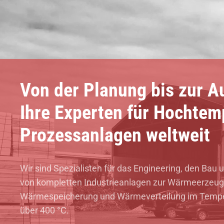
Von der Planung bis zur A
Ihre Experten für Hochtem
Prozessanlagen weltweit
Wir sind Spezialisten für das Engineering, den Bau
von kompletten Industrieanlagen zur Wärmeerzeug
Wärmespeicherung und Wärmeverteilung im Temper
über 400 °C.