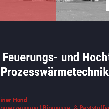
le Feuerungs- und Hoch
Prozesswärmetechnik
iner Hand
omerzeugung | Biomasse- & Reststoffve