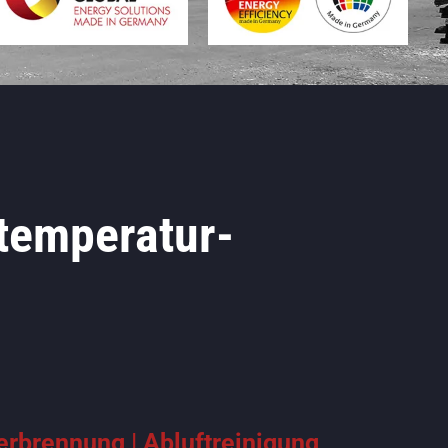
temperatur-
rbrennung | Abluftreinigung