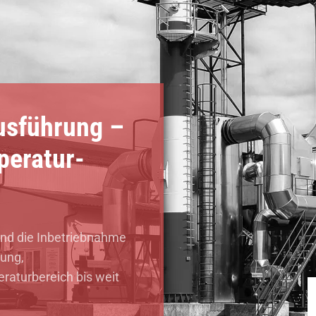
usführung –
peratur-
 und die Inbetriebnahme
ung,
aturbereich bis weit