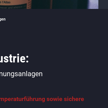
gen
strie:
knungsanlagen
mperaturführung sowie sichere